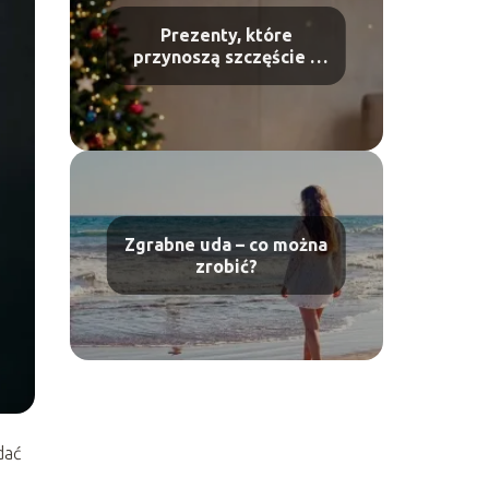
Prezenty, które
przynoszą szczęście –
co kupić?
Zgrabne uda – co można
zrobić?
dać