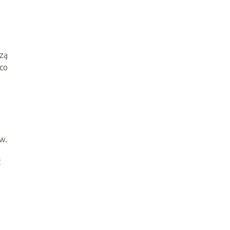
czą
 co
w.
ć