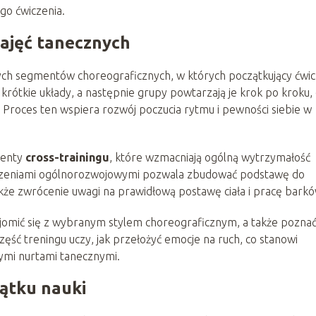
go ćwiczenia.
ajęć tanecznych
tych segmentów choreograficznych, w których początkujący ćwi
krótkie układy, a następnie grupy powtarzają je krok po kroku,
roces ten wspiera rozwój poczucia rytmu i pewności siebie w
menty
cross-trainingu
, które wzmacniają ogólną wytrzymałość
wiczeniami ogólnorozwojowymi pozwala zbudować podstawę do
że zwrócenie uwagi na prawidłową postawę ciała i pracę barkó
ajomić się z wybranym stylem choreograficznym, a także pozna
ęść treningu uczy, jak przełożyć emocje na ruch, co stanowi
ymi nurtami tanecznymi.
ątku nauki