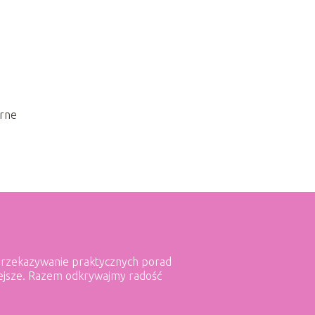
erne
t przekazywanie praktycznych porad
mniejsze. Razem odkrywajmy radość