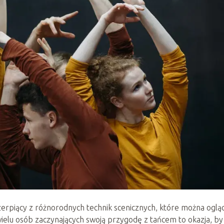
erpiący z różnorodnych technik scenicznych, które można oglą
ielu osób zaczynających swoją przygodę z tańcem to okazja, by