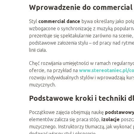
Wprowadzenie do commercial
Styl
commercial dance
bywa określany jako poł
wzbogacone o synchronizację z muzyką popularną.
prezentuje się spektakularnie zarówno na scenie,
podstawowe założenia stylu – od pracy nad rytme
linii ciała.
Chęć rozwijania umiejętności w ramach regularny
ofercie, na przykład na
www.stereotaniec.pl/co
rozwoju indywidualnych stylów i wprowadzają ku
muzycznych.
Podstawowe kroki i techniki d
Początkowe zajęcia obejmują naukę
podstawowy
elementów zalicza się praca stóp,
izolacje
poszcz
muzycznego. Instruktorzy tłumaczą, jak wykonać 
dodawać własny styl i ekspresję.