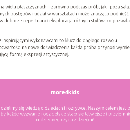
na wielu płaszczyznach – zarówno podczas prób, jak i poza salą.
nych postępów i udział w warsztatach może znacząco podnieść
 w doborze repertuaru i eksploracja różnych stylów, co pozwala
z inspirującymi wykonawcami to klucz do ciągłego rozwoju
i otwartości na nowe doświadczenia każda próba przynosi wymi
ującą formą ekspresji artystycznej.
more4kids
ą dzielimy się wiedzą o dzieciach i rozrywce. Naszym celem jes
, by każde wyzwanie rodzicielskie stało się łatwiejsze i przyje
codziennego życia z dziećmi!