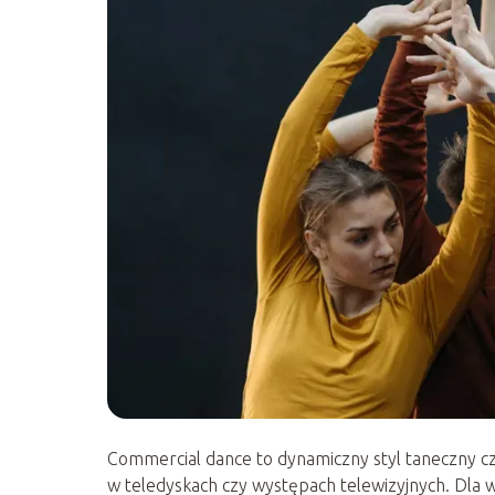
Commercial dance to dynamiczny styl taneczny cz
w teledyskach czy występach telewizyjnych. Dla w