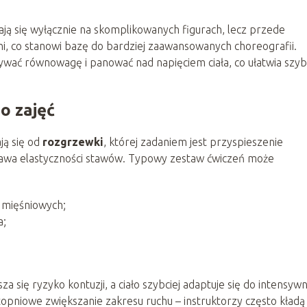
ają się wyłącznie na skomplikowanych figurach, lecz przede
ni, co stanowi bazę do bardziej zaawansowanych choreografii.
ymywać równowagę i panować nad napięciem ciała, co ułatwia szy
o zajęć
ją się od
rozgrzewki
, której zadaniem jest przyspieszenie
prawa elastyczności stawów. Typowy zestaw ćwiczeń może
mięśniowych;
a;
za się ryzyko kontuzji, a ciało szybciej adaptuje się do intensy
stopniowe zwiększanie zakresu ruchu – instruktorzy często kładą