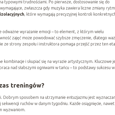
oma typowymi trudnościami. Po pierwsze, dostosowanie się do
wymagające, zwłaszcza gdy muzyka zawiera liczne zmiany rytm
 izolacyjnych
, które wymagają precyzyjnej kontroli konkretnyc
akże odważne wyrażanie emocji – to element, z którym wielu
nsywność zajęć może powodować szybsze zmęczenie, dlatego wa
 ze strony zespołu i instruktora pomaga przejść przez ten eta
e kombinacje i skupiać się na wyrazie artystycznym. Kluczowe j
praca nad słabszymi ogniwami w tańcu – to podstawy sukcesu w
zas treningów?
cji. Dobrym sposobem na utrzymanie entuzjazmu jest wyznaczan
 sekwencji ruchów w danym tygodniu. Każde osiągnięcie, nawet
ym wyzwaniom.