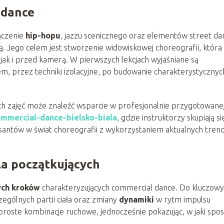
 dance
ączenie
hip-hopu
, jazzu scenicznego oraz elementów street da
 Jego celem jest stworzenie widowiskowej choreografii, która
 jak i przed kamerą. W pierwszych lekcjach wyjaśniane są
m, przez techniki izolacyjne, po budowanie charakterystycznyc
ch zajęć może znaleźć wsparcie w profesjonalnie przygotowane
mmercial-dance-bielsko-biala
, gdzie instruktorzy skupiają si
rsantów w świat choreografii z wykorzystaniem aktualnych tre
la początkujących
ch kroków
charakteryzujących commercial dance. Do kluczow
ególnych partii ciała oraz zmiany
dynamiki
w rytm impulsu
proste kombinacje ruchowe, jednocześnie pokazując, w jaki spo