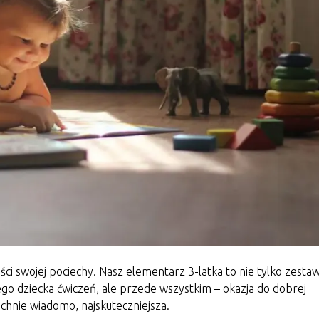
ci swojej pociechy. Nasz elementarz 3-latka to nie tylko zesta
go dziecka ćwiczeń, ale przede wszystkim – okazja do dobrej
chnie wiadomo, najskuteczniejsza.