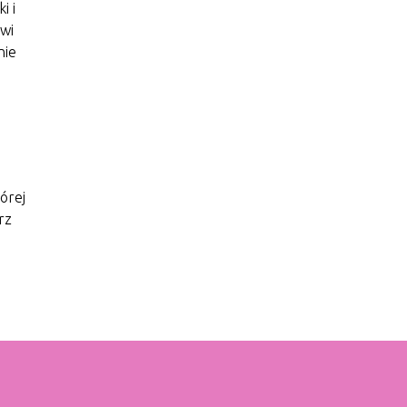
i i
owi
nie
órej
rz