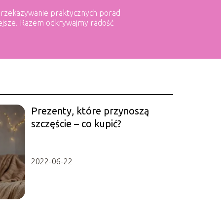
t przekazywanie praktycznych porad
mniejsze. Razem odkrywajmy radość
Prezenty, które przynoszą
szczęście – co kupić?
2022-06-22