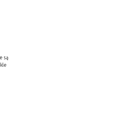
e są
kle