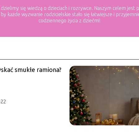
ą dzielimy się wiedzą o dzieciach i rozrywce. Naszym celem jes
, by każde wyzwanie rodzicielskie stało się łatwiejsze i przyje
codziennego życia z dziećmi!
yskać smukłe ramiona?
-22