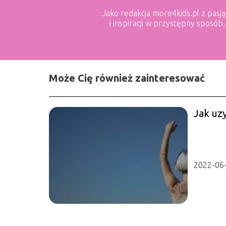
Jako redakcja more4kids.pl z pasj
i inspiracji w przystępny sposób
Może Cię również zainteresować
Jak uz
2022-06